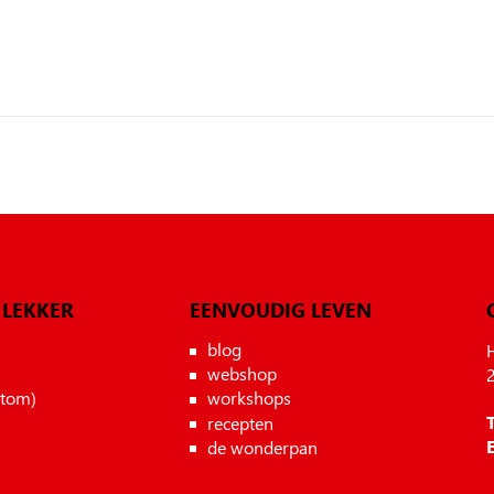
 LEKKER
EENVOUDIG LEVEN
blog
s
webshop
atom)
workshops
T
recepten
E
de wonderpan