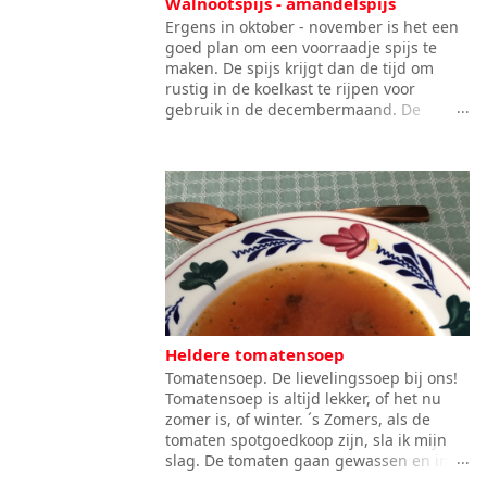
Walnootspijs - amandelspijs
Ergens in oktober - november is het een
goed plan om een voorraadje spijs te
maken. De spijs krijgt dan de tijd om
rustig in de koelkast te rijpen voor
gebruik in de decembermaand. De
werkwijze voor het maken van
walnotenspijs is nagenoeg gelijk aan die
van amandelspijs. Ik zal het recept voor
walnotenspijs uitschrijven en daarna
vermelden wat er anders is, als je
amandelspijs maakt. Qua toepassingen
is er geen verschil. Qua smaak wel.
Amandelspijs heeft het bekende bittertje,
wat je kent van bitterkoekjes.
Walnootspijs smaakt echt naar walnoot.
Toepassingen die ik erg lekker vind met
Heldere tomatensoep
walnootspijs zijn: een laagje in
appeltaart, een laagje in gevulde
Tomatensoep. De lievelingssoep bij ons!
boterkoek of in gepofte appels uit de
Tomatensoep is altijd lekker, of het nu
oven. Nodig: 250 gr. walnootstukjes 250
zomer is, of winter. ´s Zomers, als de
gr. extra fijne kristalsuiker 1 klein ei,
tomaten spotgoedkoop zijn, sla ik mijn
losgeroerd eventueel citroenrasp naar
slag. De tomaten gaan gewassen en in
smaak Werkwijze: Vermaal de
parten gesneden in de vriezer, in porties