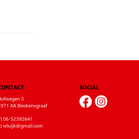
CONTACT
SOCIAL
Hofwegen 5
2971 XA Bleskensgraaf
:
06-52392641
:
wluijk@gmail.com