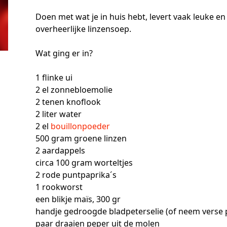
Doen met wat je in huis hebt, levert vaak leuke e
overheerlijke linzensoep.
Wat ging er in?
1 flinke ui
2 el zonnebloemolie
2 tenen knoflook
2 liter water
2 el
bouillonpoeder
500 gram groene linzen
2 aardappels
circa 100 gram worteltjes
2 rode puntpaprika´s
1 rookworst
een blikje maïs, 300 gr
handje gedroogde bladpeterselie (of neem verse p
paar draaien peper uit de molen