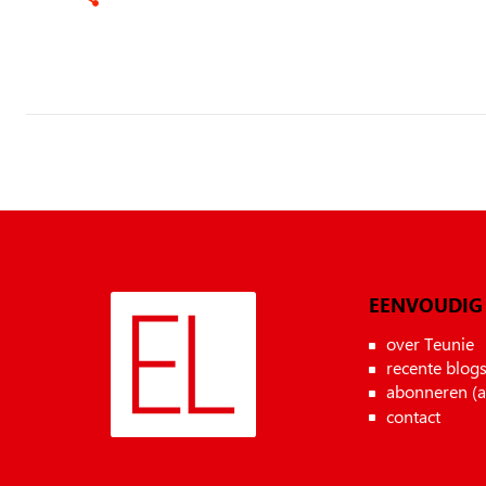
EENVOUDIG
over Teunie
recente blog
abonneren (
contact